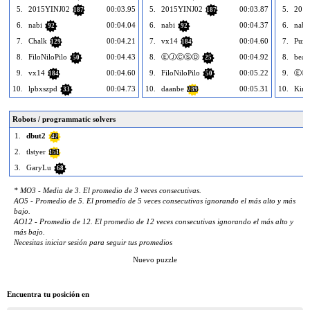
5.
2015YINJ02
00:03.95
5.
2015YINJ02
00:03.87
5.
201
187
187
6.
nabi
00:04.04
6.
nabi
00:04.37
6.
nabi
92
92
7.
Chalk
00:04.21
7.
vx14
00:04.60
7.
Puzz
129
184
8.
FiloNiloPilo
00:04.43
8.
ⒺⒿⒸⓈⒹ
00:04.92
8.
beat
50
25
9.
vx14
00:04.60
9.
FiloNiloPilo
00:05.22
9.
ⒺⒿ
184
50
10.
lpbxszpd
00:04.73
10.
daanbe
00:05.31
10.
Kim
33
239
Robots / programmatic solvers
1.
dbut2
42
2.
tlstyer
151
3.
GaryLu
68
* MO3 - Media de 3. El promedio de 3 veces consecutivas.
AO5 - Promedio de 5. El promedio de 5 veces consecutivas ignorando el más alto y más
bajo.
AO12 - Promedio de 12. El promedio de 12 veces consecutivas ignorando el más alto y
más bajo.
Necesitas iniciar sesión para seguir tus promedios
Nuevo puzzle
Encuentra tu posición en