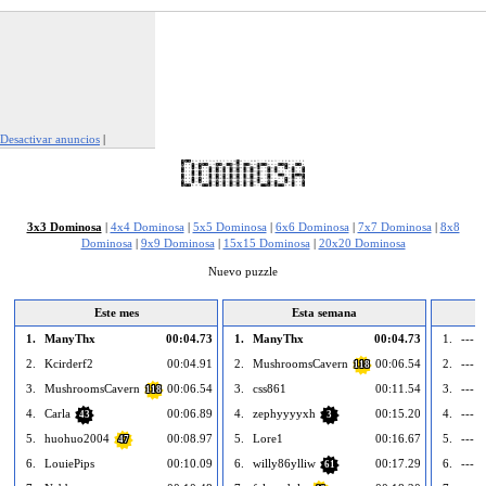
Desactivar anuncios
|
Denunciar este anuncio
3x3 Dominosa
|
4x4 Dominosa
|
5x5 Dominosa
|
6x6 Dominosa
|
7x7 Dominosa
|
8x8
Dominosa
|
9x9 Dominosa
|
15x15 Dominosa
|
20x20 Dominosa
Nuevo puzzle
Este mes
Esta semana
1.
ManyThx
00:04.73
1.
ManyThx
00:04.73
1.
--- v
2.
Kcirderf2
00:04.91
2.
MushroomsCavern
00:06.54
2.
--- v
118
3.
MushroomsCavern
00:06.54
3.
css861
00:11.54
3.
--- v
118
4.
Carla
00:06.89
4.
zephyyyyxh
00:15.20
4.
--- v
43
3
5.
huohuo2004
00:08.97
5.
Lore1
00:16.67
5.
--- v
47
6.
LouiePips
00:10.09
6.
willy86ylliw
00:17.29
6.
--- v
61