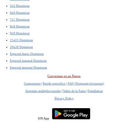
5x5 Dominosa
6x6 Dominosa
7x7 Dominosa
8x8 Dominosa
9x9 Dominosa
15x15 Dominosa
20x20 Dominosa
Especial diario Dominosa
Especial semanal Dominosa
Especial mensual Dominosa
Conviertase en un Patron
Comentarios
|
Puzzle específico
|
FAQ (Preguntas frecuentes)
Imprimir múltiples puzzles
|
Salón de la Fama
|
Estadísticas
Privacy Policy
iOS App